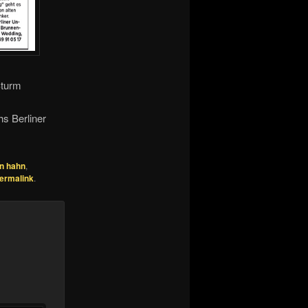
Sturm
s Berliner
an hahn
,
ermalink
.