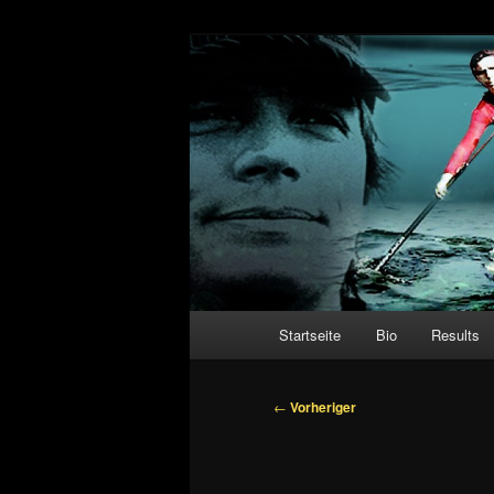
Zum
primären
Inhalt
Christian Hah
springen
Hauptmenü
Startseite
Bio
Results
Beitragsnavigation
←
Vorheriger