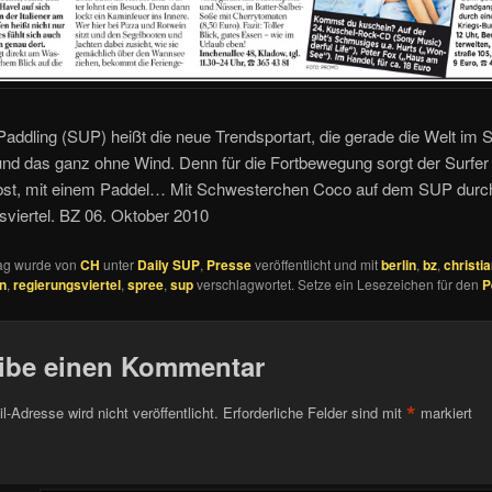
addling (SUP) heißt die neue Trendsportart, die gerade die Welt im 
und das ganz ohne Wind. Denn für die Fortbewegung sorgt der Surfer
bst, mit einem Paddel… Mit Schwesterchen Coco auf dem SUP durch
viertel. BZ 06. Oktober 2010
rag wurde von
CH
unter
Daily SUP
,
Presse
veröffentlicht und mit
berlin
,
bz
,
christi
n
,
regierungsviertel
,
spree
,
sup
verschlagwortet. Setze ein Lesezeichen für den
P
ibe einen Kommentar
*
l-Adresse wird nicht veröffentlicht.
Erforderliche Felder sind mit
markiert