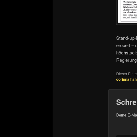
Stand-up-P
erobert – 
höchstsel
Regierungs
Dieser Eint
corinna hah
Schre
Deine E-Mai