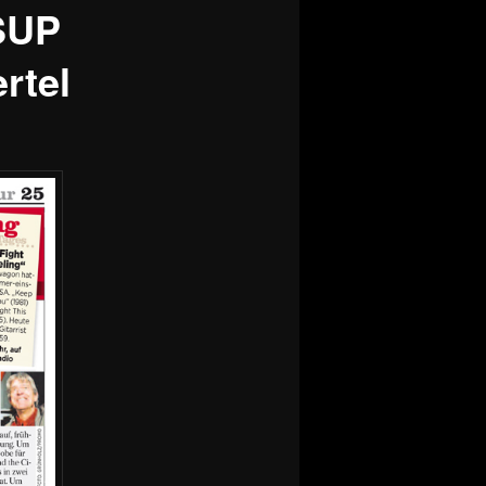
 SUP
rtel