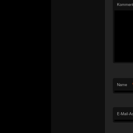
Komment
Name
E-Mail-A