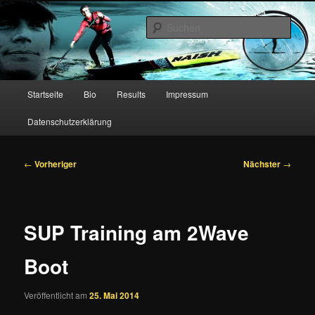
Zum
primären
Such
Inhalt
springen
Christian Hahn – Stand Up
Paddling
Hauptmenü
Startseite
Bio
Results
Impressum
Datenschutzerklärung
Beitragsnavigation
←
Vorheriger
Nächster
→
SUP Training am 2Wave
Boot
Veröffentlicht am
25. Mai 2014