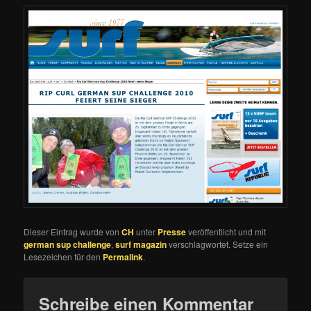
Dieser Eintrag wurde von
CH
unter
Presse
veröffentlicht und mit
german sup challenge
,
surf magazin
verschlagwortet. Setze ein
Lesezeichen für den
Permalink
.
Schreibe einen Kommentar