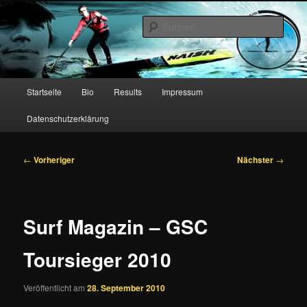
Zum
primären
Such
Inhalt
springen
Christian Hahn – Stand Up
Paddling
Hauptmenü
Startseite
Bio
Results
Impressum
Datenschutzerklärung
Beitragsnavigation
←
Vorheriger
Nächster
→
Surf Magazin – GSC
Toursieger 2010
Veröffentlicht am
28. September 2010