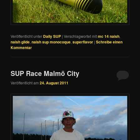
Veröffentlicht unter
Daily SUP
|
Verschlagwortet mit
mc 14 naish
,
naish glide
,
naish sup monocoque
,
superflavor
|
Schreibe einen
Kommentar
SUP Race Malmö City
Veröffentlicht am
24. August 2011