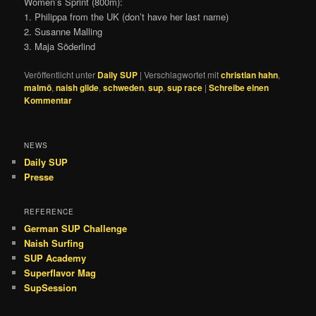
Women’s Sprint (800m):
1. Philippa from the UK (don’t have her last name)
2. Susanne Malling
3. Maja Söderlind
Veröffentlicht unter
Daily SUP
|
Verschlagwortet mit
christian hahn
,
malmö
,
naish glide
,
schweden
,
sup
,
sup race
|
Schreibe einen
Kommentar
NEWS
Daily SUP
Presse
REFERENCE
German SUP Challenge
Naish Surfing
SUP Academy
Superflavor Mag
SupSession