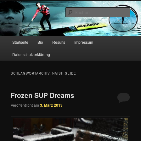
Zum
Zum
primären
sekundären
Such
Inhalt
Inhalt
springen
springen
Christian Hahn – Stand Up
Paddling
Hauptmenü
Startseite
Bio
Results
Impressum
Datenschutzerklärung
SCHLAGWORTARCHIV:
NAISH GLIDE
Frozen SUP Dreams
Veröffentlicht am
3. März 2013