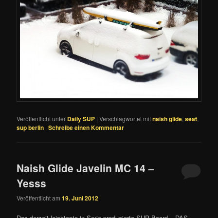
Veröffentlicht unter
Daily SUP
|
Verschlagwortet mit
naish glide
,
seat
,
sup berlin
|
Schreibe einen Kommentar
Naish Glide Javelin MC 14 –
Yesss
Veröffentlicht am
19. Juni 2012
Das derzeit leichteste in Serie produzierte SUP Board – DAS