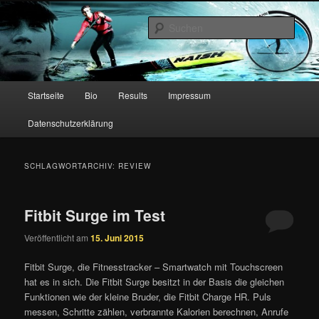
Zum
Zum
primären
sekundären
Such
Inhalt
Inhalt
springen
springen
Christian Hahn – Stand Up
Paddling
Hauptmenü
Startseite
Bio
Results
Impressum
Datenschutzerklärung
SCHLAGWORTARCHIV:
REVIEW
Fitbit Surge im Test
Veröffentlicht am
15. Juni 2015
Fitbit Surge, die Fitnesstracker – Smartwatch mit Touchscreen
hat es in sich. Die Fitbit Surge besitzt in der Basis die gleichen
Funktionen wie der kleine Bruder, die Fitbit Charge HR. Puls
messen, Schritte zählen, verbrannte Kalorien berechnen, Anrufe