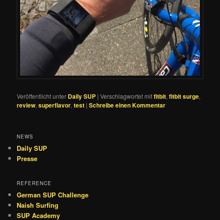
Veröffentlicht unter
Daily SUP
|
Verschlagwortet mit
fitbit
,
fitbit surge
,
review
,
superflavor
,
test
|
Schreibe einen Kommentar
NEWS
Daily SUP
Presse
REFERENCE
German SUP Challenge
Naish Surfing
SUP Academy