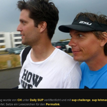
rag wurde von
CH
unter
Daily SUP
veröffentlicht und mit
sup challenge
,
sup fehma
tet. Setze ein Lesezeichen für den
Permalink
.