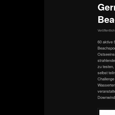
Ger
Bea
Veröffentlic
60 aktive
Beachspor
Ostseeins
strahlend
zu testen
selbst te
Challenge
Wassertem
veranstalt
Downwind