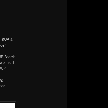
um SUP &
 der
SUP Boards
wer nicht
 SUP
ag
uper