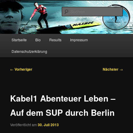
Zum
primären
Such
Inhalt
springen
Christian Hahn – Stand Up
Paddling
Hauptmenü
Startseite
Bio
Results
Impressum
Datenschutzerklärung
Beitragsnavigation
←
Vorheriger
Nächster
→
Kabel1 Abenteuer Leben –
Auf dem SUP durch Berlin
Veröffentlicht am
30. Juli 2013