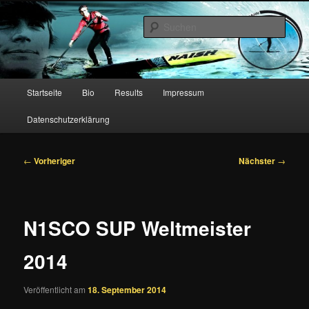
Zum
primären
Such
Inhalt
springen
Christian Hahn – Stand Up
Paddling
Hauptmenü
Startseite
Bio
Results
Impressum
Datenschutzerklärung
Beitragsnavigation
←
Vorheriger
Nächster
→
N1SCO SUP Weltmeister
2014
Veröffentlicht am
18. September 2014