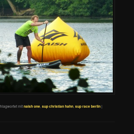
hlagwortet mit
naish one
,
sup christian hahn
,
sup race berlin
|