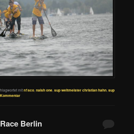
hlagwortet mit
n1sco
,
naish one
,
sup weltmeister christian hahn
,
sup
n Kommentar
Race Berlin