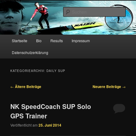
Zum
Zum
primären
sekundären
Such
Inhalt
Inhalt
springen
springen
Christian Hahn – Stand Up
Paddling
Hauptmenü
Startseite
Bio
Results
Impressum
Datenschutzerklärung
KATEGORIEARCHIV:
DAILY SUP
Beitragsnavigation
←
Ältere Beiträge
Neuere Beiträge
→
NK SpeedCoach SUP Solo
GPS Trainer
Veröffentlicht am
25. Juni 2014