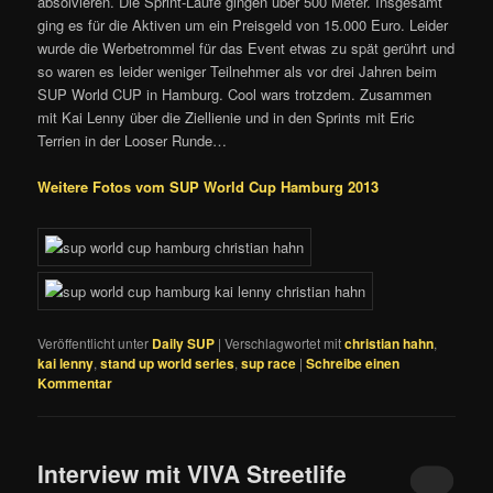
absolvieren. Die Sprint-Läufe gingen über 500 Meter. Insgesamt
ging es für die Aktiven um ein Preisgeld von 15.000 Euro. Leider
wurde die Werbetrommel für das Event etwas zu spät gerührt und
so waren es leider weniger Teilnehmer als vor drei Jahren beim
SUP World CUP in Hamburg. Cool wars trotzdem. Zusammen
mit Kai Lenny über die Ziellienie und in den Sprints mit Eric
Terrien in der Looser Runde…
Weitere Fotos vom SUP World Cup Hamburg 2013
Veröffentlicht unter
Daily SUP
|
Verschlagwortet mit
christian hahn
,
kai lenny
,
stand up world series
,
sup race
|
Schreibe einen
Kommentar
Interview mit VIVA Streetlife